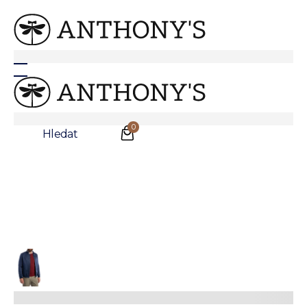
Anthonys
/
Slevy
/
Výprodej kabátů
Výprodej kabátů
Nalezeno:
4
produktů
0
Filtry
Hledat
Nalezeno:
4
produktů
Třídit dle:
Nejlevnější