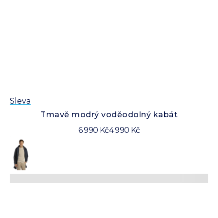
Sleva
Tmavě modrý voděodolný kabát
6 990 Kč
4 990 Kč