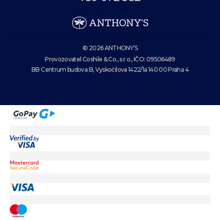
eshop@anthonys.cz
© 2026 ANTHONY’S
Provozovatel Coshile & Co., s.r.o., IČO: 09506489
BB Centrum budova B, Vyskočilova 1422/1a 140 00 Praha 4