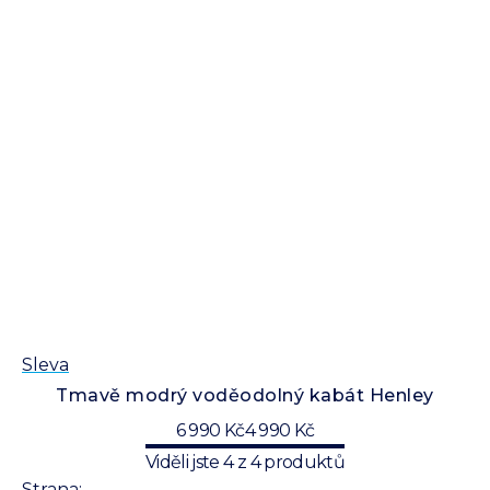
Sleva
Tmavě modrý voděodolný kabát Henley
6 990 Kč
4 990 Kč
Viděli jste
4
z
4
produktů
Strana: