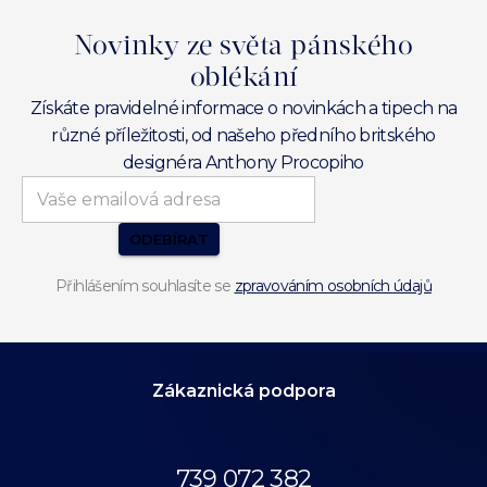
Novinky ze světa pánského
oblékání
Získáte pravidelné informace o novinkách a tipech na
různé příležitosti, od našeho předního britského
designéra Anthony Procopiho
ODEBÍRAT
Přihlášením souhlasíte se
zpravováním osobních údajů
Zákaznická podpora
Volejte až do 18:00.
739 072 382