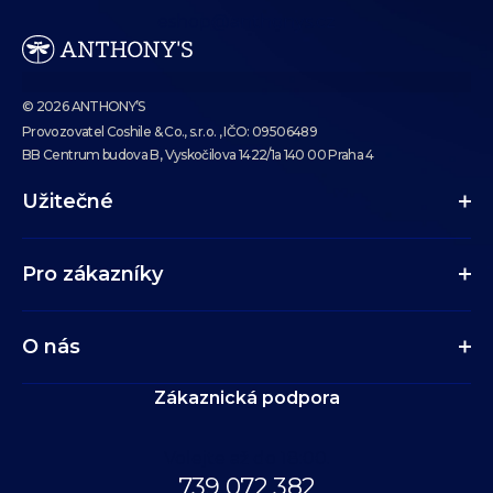
eshop@anthonys.cz
© 2026 ANTHONY’S
Provozovatel Coshile & Co., s.r.o. , IČO: 09506489
BB Centrum budova B, Vyskočilova 1422/1a 140 00 Praha 4
Užitečné
Pro zákazníky
O nás
Zákaznická podpora
Volejte až do 18:00.
739 072 382