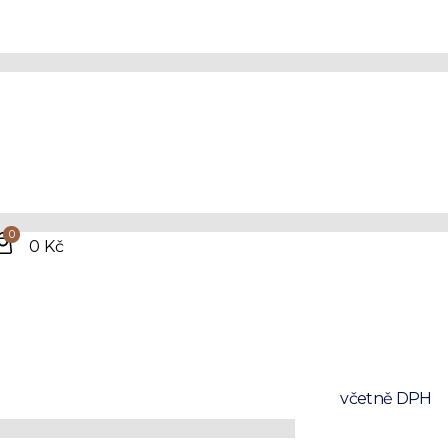
Čer
mon
0
0 Kč
Vyrobeno 
Vyrobeno z 
Prvotřídní 
4 990 Kč
včetně DPH