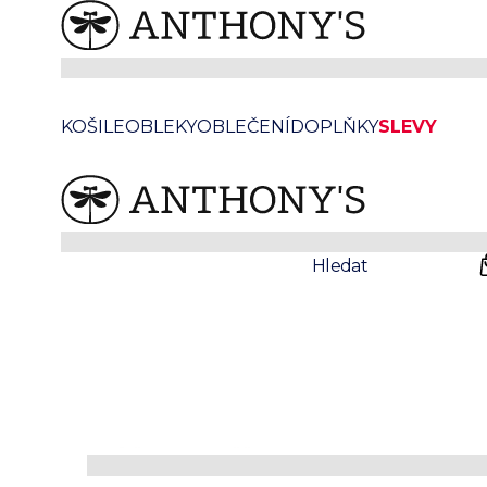
/
/
/
Anthonys
Doplňky
Boty
Boty do práce
Černé Double monky Farringdon
KOŠILE
OBLEKY
OBLEČENÍ
DOPLŇKY
SLEVY
Prodejny
Svatby
Hledat