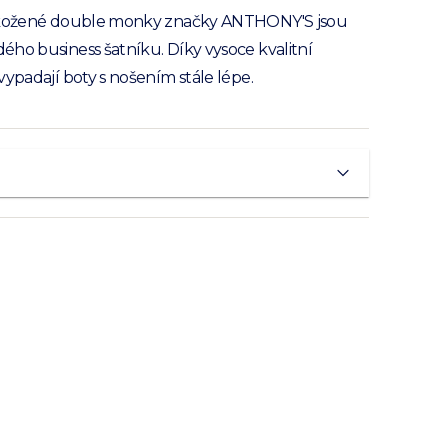
 kožené double monky značky ANTHONY'S jsou
ho business šatníku. Díky vysoce kvalitní
vypadají boty s nošením stále lépe.