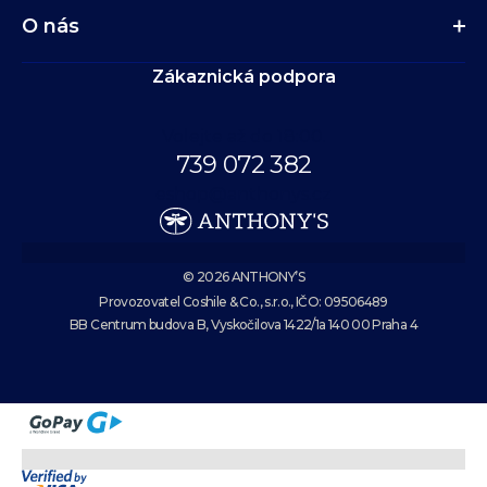
O nás
Zákaznická podpora
Volejte až do 18:00.
739 072 382
eshop@anthonys.cz
© 2026 ANTHONY’S
Provozovatel Coshile & Co., s.r.o., IČO: 09506489
BB Centrum budova B, Vyskočilova 1422/1a 140 00 Praha 4