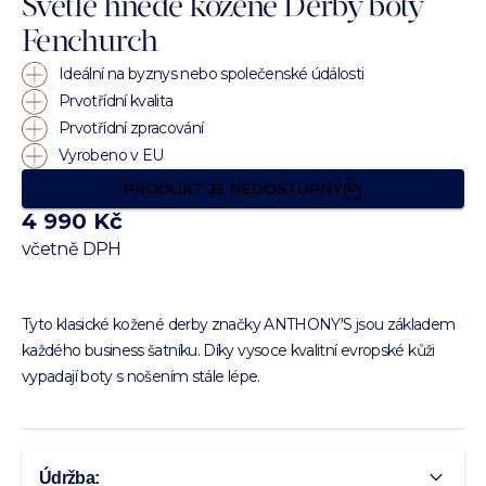
Světle hnědé kožené Derby boty
Fenchurch
Ideální na byznys nebo společenské údálosti
Prvotřídní kvalita
Prvotřídní zpracování
Vyrobeno v EU
PRODUKT JE NEDOSTUPNÝ
4 990 Kč
včetně DPH
Tyto klasické kožené derby značky ANTHONY'S jsou základem
každého business šatníku. Díky vysoce kvalitní evropské kůži
vypadají boty s nošením stále lépe.
Údržba: