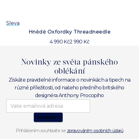
Sleva
Sl
Hnědé Oxfordky Threadneedle
4 990 Kč
2 990 Kč
Novinky ze světa pánského
oblékání
Získáte pravidelné informace o novinkách a tipech na
různé příležitosti, od našeho předního britského
designéra Anthony Procopiho
ODEBÍRAT
Přihlášením souhlasíte se
zpravováním osobních údajů