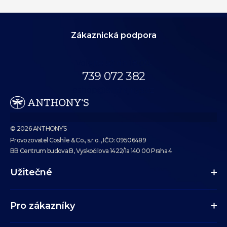
Zákaznická podpora
Volejte až do 18:00.
739 072 382
eshop@anthonys.cz
© 2026 ANTHONY’S
Provozovatel Coshile & Co., s.r.o. , IČO: 09506489
BB Centrum budova B, Vyskočilova 1422/1a 140 00 Praha 4
Užitečné
Pro zákazníky