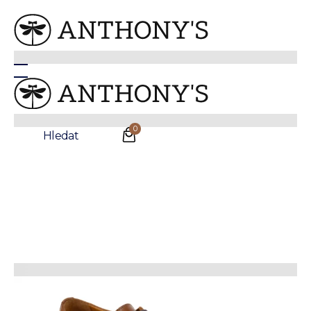
Anthonys
/
Doplňky
/
Boty
/
Boty do práce
Světle hnědé kožené Derby boty Fenchurch
0
Hledat