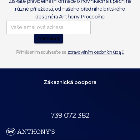
Získáte pravidelné informace o novinkách a tipech na
různé příležitosti, od našeho předního britského
designéra Anthony Procopiho
ODEBÍRAT
Přihlášením souhlasíte se
zpravováním osobních údajů
Zákaznická podpora
Volejte dnes
od 09:00 do 19:00.
739 072 382
eshop@anthonys.cz