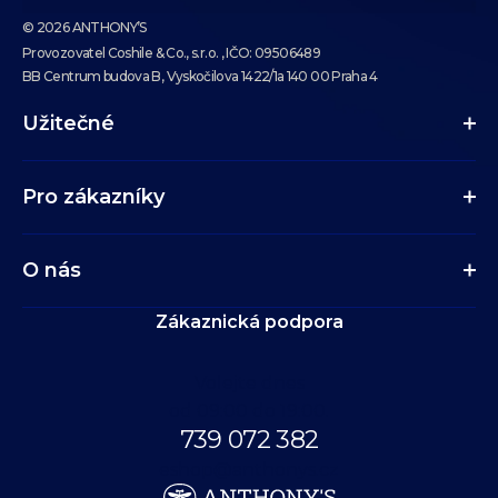
© 2026 ANTHONY’S
Provozovatel Coshile & Co., s.r.o. , IČO: 09506489
BB Centrum budova B, Vyskočilova 1422/1a 140 00 Praha 4
Užitečné
Pro zákazníky
O nás
Zákaznická podpora
Volejte dnes
od 09:00 do 19:00.
739 072 382
eshop@anthonys.cz