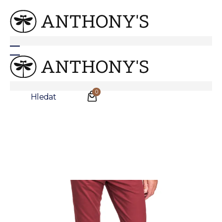
Anthonys
/
Oblečení
/
Kalhoty
Vínové non-iron kalhoty Freddie
Sleva
0
Hledat