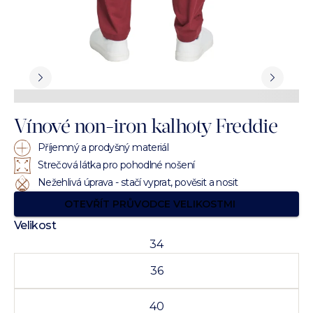
Vínové non-iron kalhoty Freddie
Příjemný a prodyšný materiál
Strečová látka pro pohodlné nošení
Nežehlivá úprava - stačí vyprat, pověsit a nosit
OTEVŘÍT PRŮVODCE VELIKOSTMI
Velikost
34
36
40