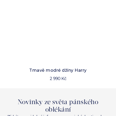
Sl
Tmavě modré džíny Harry
2 990 Kč
Novinky ze světa pánského
oblékání