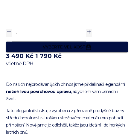
VYBERTE VELIKOST
3 490 Kč
1 790 Kč
včetně DPH
Do našich nejprodávanějších chinos jsme přidali naši legendární
nežehlivou povrchovou úpravu
, abychom vám usnadnili
život.
Tato elegantní klasika je vyrobena z přirozeně prodyšné bavlny
střední hmotnosti s troškou strečového materiálu pro pohodlí
při nošení. Nově jsme je odlehčili, takže jsou ideální i do horkých
letních dnů.