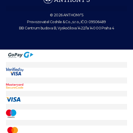
© 2026 ANTHONY’S
Provozovatel Coshile & Co., s.r.o., IČO: 09506489
BB Centrum budova B, Vyskočilova 1422/1a 140 00 Praha 4